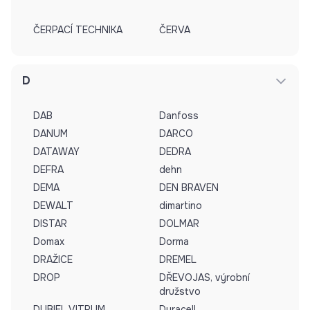
ČERPACÍ TECHNIKA
ČERVA
D
DAB
Danfoss
DANUM
DARCO
DATAWAY
DEDRA
DEFRA
dehn
DEMA
DEN BRAVEN
DEWALT
dimartino
DISTAR
DOLMAR
Domax
Dorma
DRAŽICE
DREMEL
DROP
DŘEVOJAS, výrobní
družstvo
DUBIEL VITRUM
Duracell