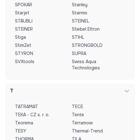
SPOKAR
Stanley
Starjet
Starmix
STÄUBLI
STEINEL
STEINER
Stiebel Eltron
Stiga
STIHL
StimZet
STRONGBOLD
STYRON
SUPRA
SVXtools
Swiss Aqua
Technologies
T
TATRAMAT
TECE
TEKA - CZ s. r. o.
Tente
Teorema
Terramow
TESY
Thermal-Trend
THORMA
TILA