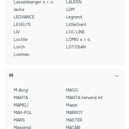
Lasselsberger, s. r. o.
LAUFEN
lavita
LDM
LEDVANCE
Legrand
LEVELYS
LittleGiant
LIV
LOC-LINE
Loctite
LOMIG s .r. o.
Lorch
LOTOSAN
Lummax
M
M-Acryl
MAGG
MAKITA
MAKITA červená mt
MAMELI
Mapei
MAR-POL
MARROY
MARS
MASTER
Mastersil
MATABI