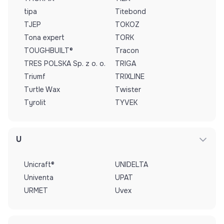
tipa
Titebond
TJEP
TOKOZ
Tona expert
TORK
TOUGHBUILT®
Tracon
TRES POLSKA Sp. z o. o.
TRIGA
Triumf
TRIXLINE
Turtle Wax
Twister
Tyrolit
TYVEK
U
Unicraft®
UNIDELTA
Univenta
UPAT
URMET
Uvex