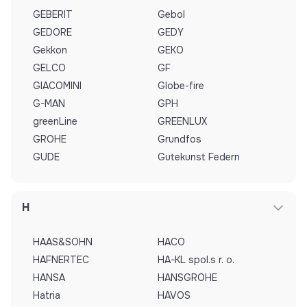
GEBERIT
Gebol
GEDORE
GEDY
Gekkon
GEKO
GELCO
GF
GIACOMINI
Globe-fire
G-MAN
GPH
greenLine
GREENLUX
GROHE
Grundfos
GUDE
Gutekunst Federn
H
HAAS&SOHN
HACO
HAFNERTEC
HA-KL spol.s r. o.
HANSA
HANSGROHE
Hatria
HAVOS