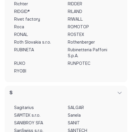
Richter
RIDDER
RIDGID®
RILAND
Rivet factory
RIWALL
Roca
ROMOTOP
RONAL
ROSTEX
Roth Slovakia s.r.o.
Rothenberger
RUBINETA
Rubinetteria Paffoni
S.p.A.
RUKO
RUNPOTEC
RYOBI
S
Sagitarius
SALGAR
SAMTEK s.r.o.
Sanela
SANIBROY SFA
SANIT
SanSwiss s.r.o.
SANTECH