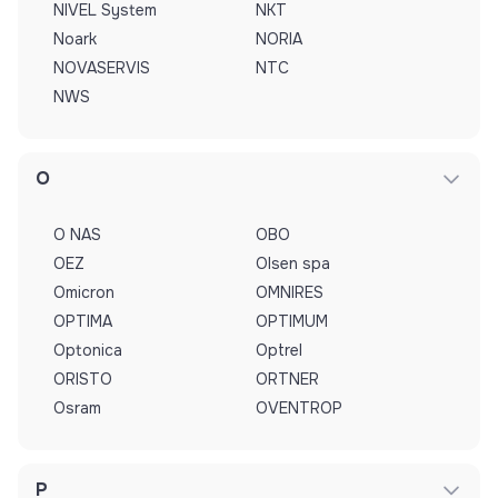
NIVEL System
NKT
Noark
NORIA
NOVASERVIS
NTC
NWS
O
O NAS
OBO
OEZ
Olsen spa
Omicron
OMNIRES
OPTIMA
OPTIMUM
Optonica
Optrel
ORISTO
ORTNER
Osram
OVENTROP
P