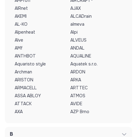
AHProfi
AIRCRAFT®
AIRnet
AJAX
AKEMI
ALCADrain
AL-KO
almeva
Alpenheat
Alpi
Alve
ALVEUS
AMf
ANDAL
ANTHBOT
AQUALINE
Aquaristo style
Aquatek s.r.o.
Archman
ARDON
ARISTON
ARKA
ARMACELL
ARTTEC
ASSA ABLOY
ATMOS
ATTACK
AVIDE
AXA
AZP Brno
B