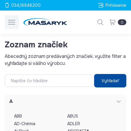
034/6946200
Prihlásenie
0
Zoznam značiek
Abecedný zoznam predávaných značiek, využite filter a
vyhľadajte si vášho výrobcu.
Vyhľadať
A
ABB
ABUS
AD-Chémia
ADLER