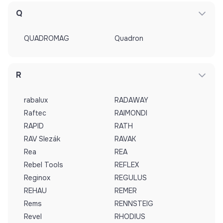
Q
QUADROMAG
Quadron
R
rabalux
RADAWAY
Raftec
RAIMONDI
RAPID
RATH
RAV Slezák
RAVAK
Rea
REA
Rebel Tools
REFLEX
Reginox
REGULUS
REHAU
REMER
Rems
RENNSTEIG
Revel
RHODIUS