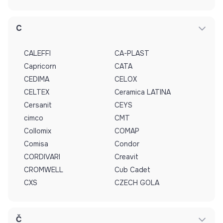
C
CALEFFI
CA-PLAST
Capricorn
CATA
CEDIMA
CELOX
CELTEX
Ceramica LATINA
Cersanit
CEYS
cimco
CMT
Collomix
COMAP
Comisa
Condor
CORDIVARI
Creavit
CROMWELL
Cub Cadet
CXS
CZECH GOLA
Č