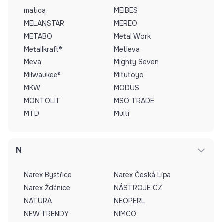
matica
MEIBES
MELANSTAR
MEREO
METABO
Metal Work
Metallkraft®
Metleva
Meva
Mighty Seven
Milwaukee®
Mitutoyo
MKW
MODUS
MONTOLIT
MSO TRADE
MTD
Multi
N
Narex Bystřice
Narex Česká Lípa
Narex Ždánice
NÁSTROJE CZ
NATURA
NEOPERL
NEW TRENDY
NIMCO