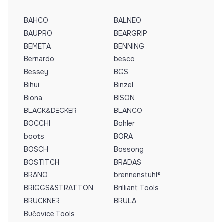
BAHCO
BALNEO
BAUPRO
BEARGRIP
BEMETA
BENNING
Bernardo
besco
Bessey
BGS
Bihui
Binzel
Biona
BISON
BLACK&DECKER
BLANCO
BOCCHI
Bohler
boots
BORA
BOSCH
Bossong
BOSTITCH
BRADAS
BRANO
brennenstuhl®
BRIGGS&STRATTON
Brilliant Tools
BRUCKNER
BRULA
Bučovice Tools