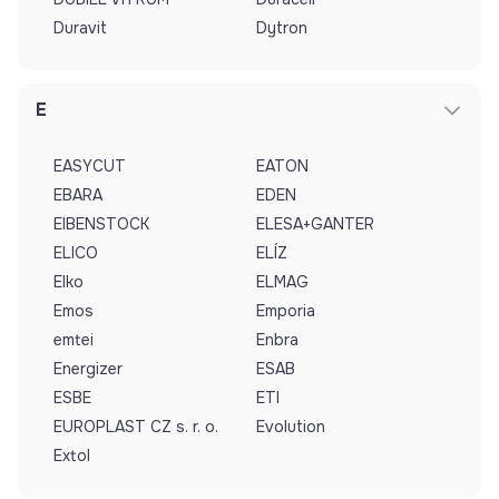
Duravit
Dytron
E
EASYCUT
EATON
EBARA
EDEN
EIBENSTOCK
ELESA+GANTER
ELICO
ELÍZ
Elko
ELMAG
Emos
Emporia
emtei
Enbra
Energizer
ESAB
ESBE
ETI
EUROPLAST CZ s. r. o.
Evolution
Extol