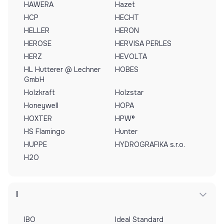
HAWERA
Hazet
HCP
HECHT
HELLER
HERON
HEROSE
HERVISA PERLES
HERZ
HEVOLTA
HL Hutterer @ Lechner
HOBES
GmbH
Holzkraft
Holzstar
Honeywell
HOPA
HOXTER
HPW®
HS Flamingo
Hunter
HUPPE
HYDROGRAFIKA s.r.o.
H2O
I
IBO
Ideal Standard