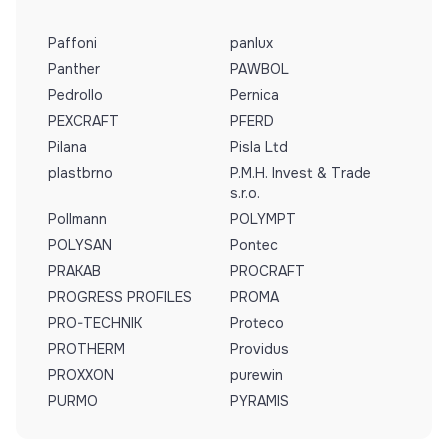
Paffoni
panlux
Panther
PAWBOL
Pedrollo
Pernica
PEXCRAFT
PFERD
Pilana
Pisla Ltd
plastbrno
P.M.H. Invest & Trade
s.r.o.
Pollmann
POLYMPT
POLYSAN
Pontec
PRAKAB
PROCRAFT
PROGRESS PROFILES
PROMA
PRO-TECHNIK
Proteco
PROTHERM
Providus
PROXXON
purewin
PURMO
PYRAMIS