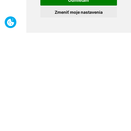
Odmietam
Zmeniť moje nastavenia
Benefity
Široký sortiment
Odborné poradenstvo
30 rokov na trhu
Naše predajne