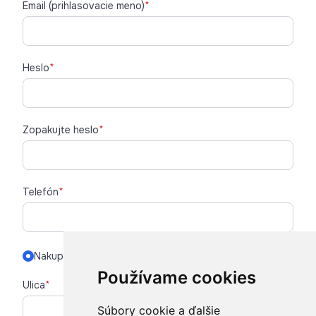
Email (prihlasovacie meno)
*
Heslo
*
Zopakujte heslo
*
Telefón
*
Nakupujem súkromne
Nakupujem na firmu
Používame cookies
Ulica
*
Súbory cookie a ďalšie