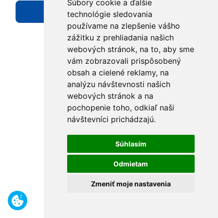
Súbory cookie a ďalšie
Prihlásiť sa
technológie sledovania
používame na zlepšenie vášho
zážitku z prehliadania našich
©2024 M-MAS, s.r.o., All rights reserved.
webových stránok, na to, aby sme
vám zobrazovali prispôsobený
obsah a cielené reklamy, na
analýzu návštevnosti našich
webových stránok a na
pochopenie toho, odkiaľ naši
návštevníci prichádzajú.
Súhlasím
Odmietam
Zmeniť moje nastavenia