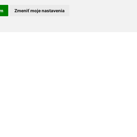
am
Zmeniť moje nastavenia
30 rokov na trhu