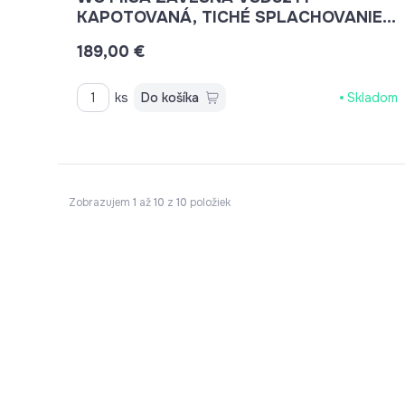
KAPOTOVANÁ, TICHÉ SPLACHOVANIE,
RIMLESS, 495X360X370, VR. SEDÁTKA
189,00 €
CSS113S
ks
Do košíka
Skladom
Zobrazujem
1
až
10
z
10
položiek