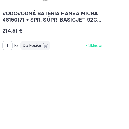
VODOVODNÁ BATÉRIA HANSA MICRA
48150171 + SPR. SÚPR. BASICJET 92CM,
3-POL.
214,51 €
ks
Do košíka
Skladom